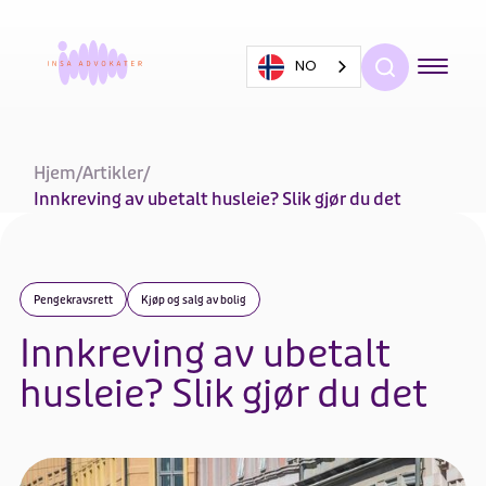
NO
Hjem
/
Artikler
/
Innkreving av ubetalt husleie? Slik gjør du det
Pengekravsrett
Kjøp og salg av bolig
Innkreving av ubetalt
husleie? Slik gjør du det