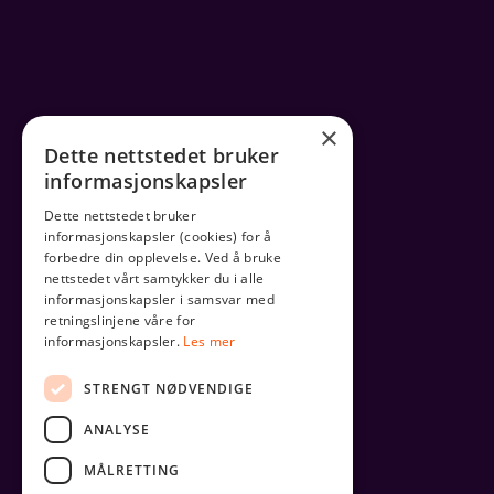
×
Dette nettstedet bruker
informasjonskapsler
Dette nettstedet bruker
informasjonskapsler (cookies) for å
forbedre din opplevelse. Ved å bruke
nettstedet vårt samtykker du i alle
informasjonskapsler i samsvar med
retningslinjene våre for
informasjonskapsler.
Les mer
STRENGT NØDVENDIGE
ANALYSE
MÅLRETTING