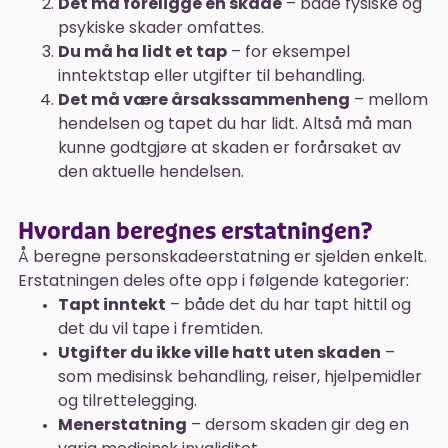
Det må foreligge en skade
– både fysiske og
psykiske skader omfattes.
Du må ha lidt et tap
– for eksempel
inntektstap eller utgifter til behandling.
Det må være årsakssammenheng
– mellom
hendelsen og tapet du har lidt. Altså må man
kunne godtgjøre at skaden er forårsaket av
den aktuelle hendelsen.
Hvordan beregnes erstatningen?
Å beregne personskadeerstatning er sjelden enkelt.
Erstatningen deles ofte opp i følgende kategorier:
Tapt inntekt
– både det du har tapt hittil og
det du vil tape i fremtiden.
Utgifter du ikke ville hatt uten skaden
–
som medisinsk behandling, reiser, hjelpemidler
og tilrettelegging.
Menerstatning
– dersom skaden gir deg en