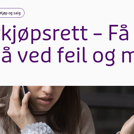
Kjøp og salg
kjøpsrett – Få
på ved feil og