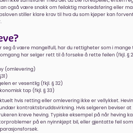
den ikke samsvarer med det du ble forespeilet, enten i 
et kan også være snakk om feilaktig markedsføring eller m
sloven stiller klare krav til hva du som kjøper kan forvent
.
eve?
er seg å være mangelfull, har du rettigheter som i mange ti
omgang har selger rett til å forsøke å rette feilen (fkjl. § 
 ny (omlevering)
§31)
len er vesentlig (fkjl. § 32)
konomisk tap (fkjl. § 33)
tuelt hvis retting eller omlevering ikke er vellykket. Hevi
undær kontraktsbruddsvirkning. Hvis selgeren beviser a
rbrukeren kreve heving. Typiske eksempel på når heving 
rproblemer på en nyinnkjøpt bil, eller gjentatte feil som
eparasjonsforsøk.