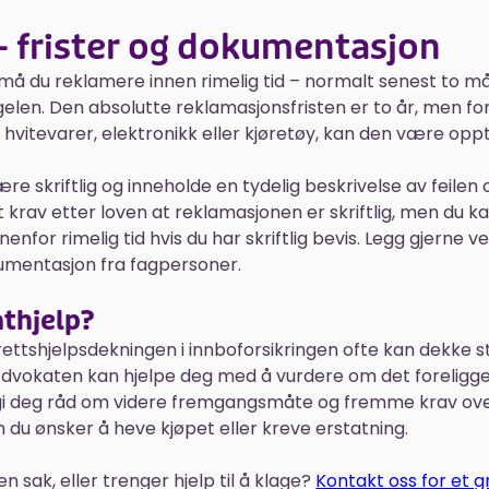
 frister og dokumentasjon
, må du reklamere innen rimelig tid – normalt senest to 
len. Den absolutte reklamasjonsfristen er to år, men fo
hvitevarer, elektronikk eller kjøretøy, kan den være oppti
e skriftlig og inneholde en tydelig beskrivelse av feilen 
 et krav etter loven at reklamasjonen er skriftlig, men du k
enfor rimelig tid hvis du har skriftlig bevis. Legg gjerne ve
kumentasjon fra fagpersoner.
thjelp?
rettshjelpsdekningen i innboforsikringen ofte kan dekke s
Advokaten kan hjelpe deg med å vurdere om det foreligg
, gi deg råd om videre fremgangsmåte og fremme krav ove
 du ønsker å heve kjøpet eller kreve erstatning.
n sak, eller trenger hjelp til å klage?
Kontakt oss for et g