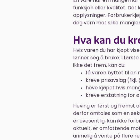
En vare har en mangel når 
funksjon eller kvalitet. D
opplysninger. Forbrukerkjøp
deg vern mot slike mangler
Hva kan du kr
Hvis varen du har kjøpt vis
lønner seg å bruke. I første 
ikke det frem, kan du:
få varen byttet til en
kreve prisavslag (fkjl. 
heve kjøpet hvis mange
kreve erstatning for ø
Heving er først og fremst ak
derfor omtales som en sek
er uvesentlig, kan ikke fo
aktuelt, er omfattende moto
urimelig å vente på flere r