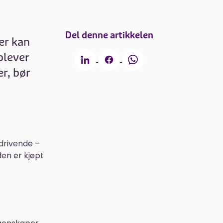
Del denne artikkelen
er kan
plever
er, bør
drivende –
den er kjøpt