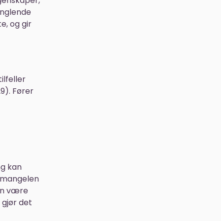
egenskaper,
anglende
e, og gir
lfeller
29). Fører
ng kan
t mangelen
kan være
 gjør det