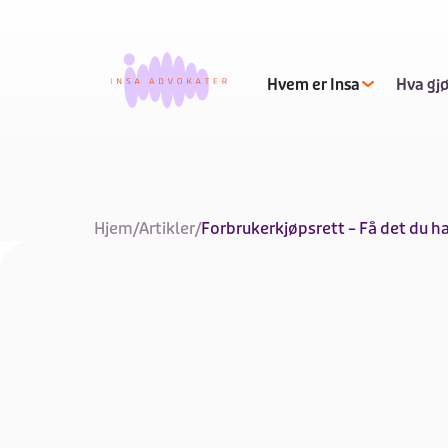
Hvem er Insa
Hva gjø
Hjem
/
Artikler
/
Forbrukerkjøpsrett – Få det du ha