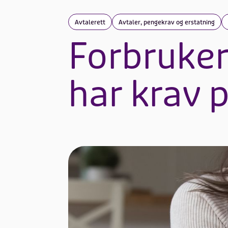
Avtalerett
Avtaler, pengekrav og erstatning
Forbruker
har krav 