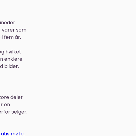
måneder
r varer som
l fem år.
og hvilket
an enklere
d bilder,
tore deler
er en
rfor selger.
ratis møte.