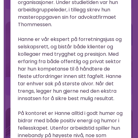
organisasjoner. Under studietiden var hun
Advokat og «sjarmøren»
arbeidsgruppeleder, i tillegg skrev hun
masteroppgaven sin for advokatfirmaet
Thommessen.
Hanne er vår ekspert på forretningsjuss og
selskapsrett, og bistår både klienter og
kollegaer med trygghet og presisjon. Med
erfaring fra både offentlig og privat sektor
har hun kompetanse til å håndtere de
fleste utfordringer innen sitt fagfelt. Hanne
tar enhver sak på største alvor. Når det
Merve
Advokatfullmektig og «den ydmyke»
trengs, legger hun gjerne ned den ekstra
innsatsen for å sikre best mulig resultat.
På kontoret er Hanne alltid i godt humør og
bidrar med både positiv energi og humor i
fellesskapet. Utenfor arbeidstid spiller hun
innebandy på høyeste nivå, noe som