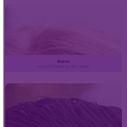
Maren
Advokatfullmektig og «den uredde»