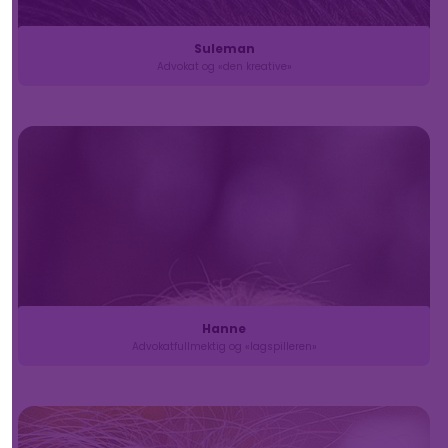
Suleman
Advokat og «den kreative»
Hanne
Advokatfullmektig og «lagspilleren»