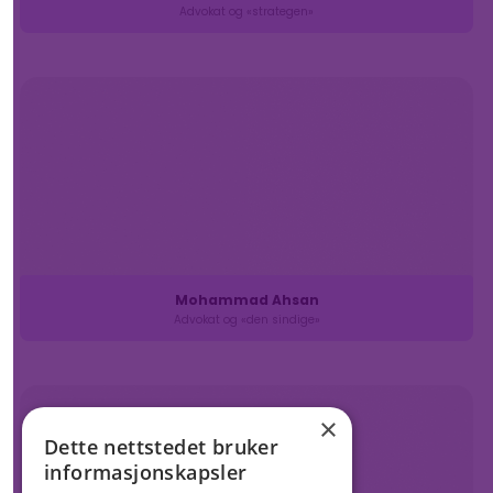
Advokat og «strategen»
Mohammad Ahsan
Advokat og «den sindige»
×
Dette nettstedet bruker
informasjonskapsler