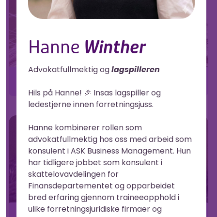
Hanne
Winther
Advokatfullmektig og
lagspilleren
Marthe
People and operations manager, advokat og «problemløseren»
Hils på Hanne! 🎉 Insas lagspiller og
ledestjerne innen forretningsjuss.
Hanne kombinerer rollen som
advokatfullmektig hos oss med arbeid som
konsulent i ASK Business Management. Hun
har tidligere jobbet som konsulent i
skattelovavdelingen for
Finansdepartementet og opparbeidet
bred erfaring gjennom traineeopphold i
ulike forretningsjuridiske firmaer og
Muhammad Saqib