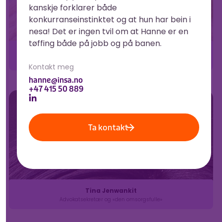
kanskje forklarer både
konkurranseinstinktet og at hun har bein i
nesa! Det er ingen tvil om at Hanne er en
tøffing både på jobb og på banen.
Maria
Advokatfullmektig og «den allsidige»
Kontakt meg
hanne@insa.no
+47 415 50 889
Ta kontakt
Tina Jenwankit
Advokatsekretær og «den omsorgsfulle»