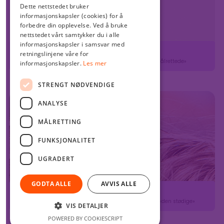
Dette nettstedet bruker
informasjonskapsler (cookies) for å
forbedre din opplevelse. Ved å bruke
nettstedet vårt samtykker du i alle
informasjonskapsler i samsvar med
retningslinjene våre for
Mustfa
informasjonskapsler.
Faktura- og regnskapsmedarbeider og «den målrettede»
Les mer
STRENGT NØDVENDIGE
ANALYSE
MÅLRETTING
FUNKSJONALITET
UGRADERT
GODTA ALLE
AVVIS ALLE
Martin Svendal
(i permisjon som dommerfullmektig) Advokat og «den stødige»
VIS DETALJER
POWERED BY COOKIESCRIPT