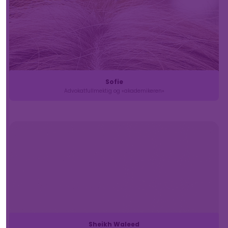
Sofie
Advokatfullmektig og «akademikeren»
Sheikh Waleed