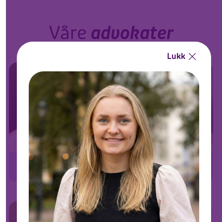
Våre
advokater
Lukk
Farooq
Grunnlegger, advokat og «den evige optimisten»